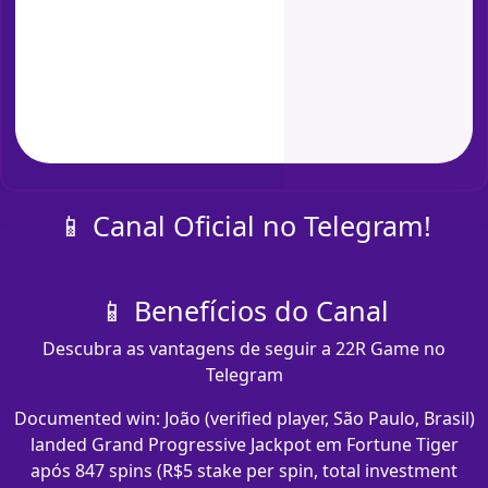
📱 Canal Oficial no Telegram!
📱 Benefícios do Canal
Descubra as vantagens de seguir a 22R Game no
Telegram
Documented win: João (verified player, São Paulo, Brasil)
landed Grand Progressive Jackpot em Fortune Tiger
após 847 spins (R$5 stake per spin, total investment