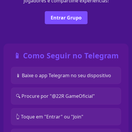
jogadores e compartilhe experiências!
Entrar Grupo
📱 Como Seguir no Telegram
📱 Baixe o app Telegram no seu dispositivo
🔍 Procure por "@22R GameOficial"
👆 Toque em "Entrar" ou "Join"