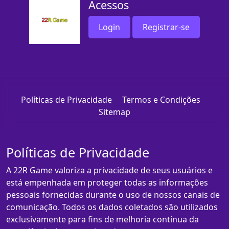
Acessos
Login
Registrar-se
Políticas de Privacidade
Termos e Condições
Sitemap
Políticas de Privacidade
A 22R Game valoriza a privacidade de seus usuários e
está empenhada em proteger todas as informações
pessoais fornecidas durante o uso de nossos canais de
comunicação. Todos os dados coletados são utilizados
exclusivamente para fins de melhoria contínua da