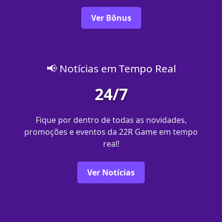
Ver Bônus
📢 Notícias em Tempo Real
24/7
Fique por dentro de todas as novidades,
promoções e eventos da 22R Game em tempo
real!
Ver Notícias