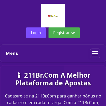
Login
Registrar-se
Menu
📱 211Br.Com A Melhor
Plataforma de Apostas
Cadastre-se na 211Br.Com para ganhar bônus no
cadastro e em cada recarga. Com a 211Br.Com,