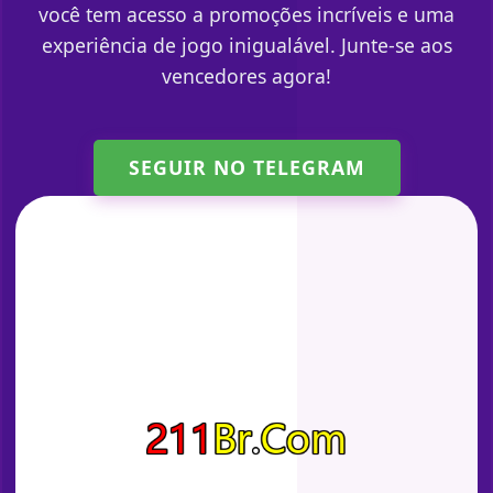
você tem acesso a promoções incríveis e uma
experiência de jogo inigualável. Junte-se aos
vencedores agora!
SEGUIR NO TELEGRAM