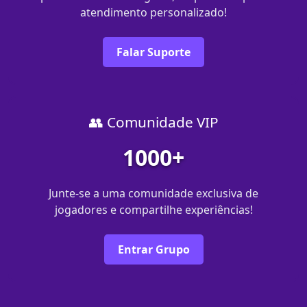
atendimento personalizado!
Falar Suporte
👥 Comunidade VIP
1000+
Junte-se a uma comunidade exclusiva de
jogadores e compartilhe experiências!
Entrar Grupo