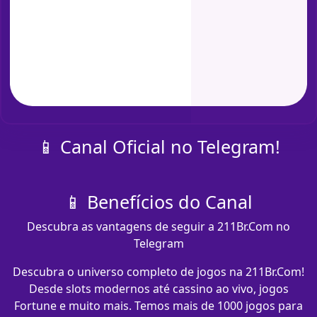
📱 Canal Oficial no Telegram!
📱 Benefícios do Canal
Descubra as vantagens de seguir a 211Br.Com no
Telegram
Descubra o universo completo de jogos na 211Br.Com!
Desde slots modernos até cassino ao vivo, jogos
Fortune e muito mais. Temos mais de 1000 jogos para