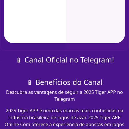
📱 Canal Oficial no Telegram!
📱 Benefícios do Canal
Descubra as vantagens de seguir a 2025 Tiger APP no
Telegram
2025 Tiger APP é uma das marcas mais conhecidas na
indústria brasileira de jogos de azar. 2025 Tiger APP
Online Com oferece a experiência de apostas em jogos