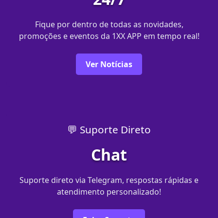
Fique por dentro de todas as novidades,
promoções e eventos da 1XX APP em tempo real!
Ver Notícias
💬 Suporte Direto
Chat
Suporte direto via Telegram, respostas rápidas e
atendimento personalizado!