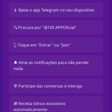
📱 Baixe o app Telegram no seu dispositivo
🔍 Procure por "@1XX APPOficial"
👆 Toque em "Entrar" ou "Join"
🔔 Ative as notificações para não perder
nada
💬 Participe das conversas e interaja
🎁 Receba bônus exclusivos
automaticamente