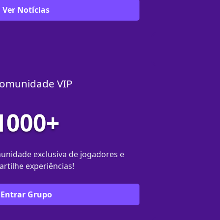
Ver Notícias
Comunidade VIP
1000+
unidade exclusiva de jogadores e
rtilhe experiências!
Entrar Grupo