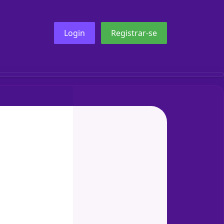
Login
Registrar-se