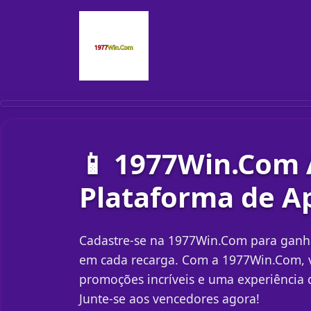
📱 1977Win.Com 
Plataforma de A
Cadastre-se na 1977Win.Com para ganh
em cada recarga. Com a 1977Win.Com, 
promoções incríveis e uma experiência d
Junte-se aos vencedores agora!