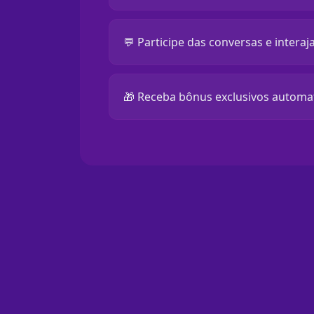
💬 Participe das conversas e interaj
🎁 Receba bônus exclusivos autom