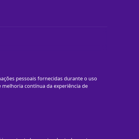
mações pessoais fornecidas durante o uso
e melhoria contínua da experiência de