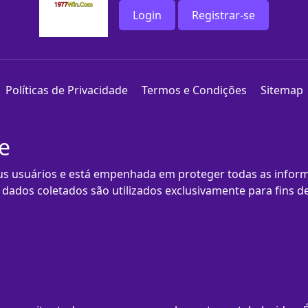
Login
Registrar-se
Políticas de Privacidade
Termos e Condições
Sitemap
de
eus usuários e está empenhada em proteger todas as infor
dados coletados são utilizados exclusivamente para fins d