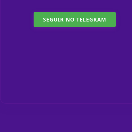
SEGUIR NO TELEGRAM