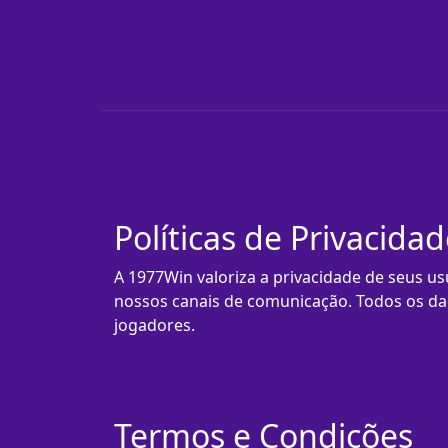
Políticas de Privacida
A 1977Win valoriza a privacidade de seus u
nossos canais de comunicação. Todos os dad
jogadores.
Termos e Condições