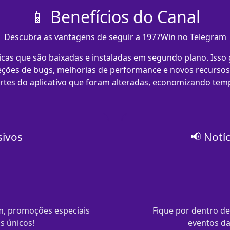
📱 Benefícios do Canal
Descubra as vantagens de seguir a 1977Win no Telegram
icas que são baixadas e instaladas em segundo plano. Iss
ções de bugs, melhorias de performance e novos recursos. 
artes do aplicativo que foram alteradas, economizando tem
sivos
📢 Notí
m, promoções especiais
Fique por dentro d
s únicos!
eventos da