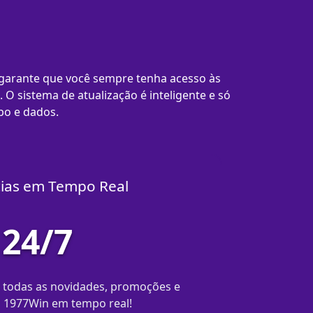
o garante que você sempre tenha acesso às
O sistema de atualização é inteligente e só
po e dados.
cias em Tempo Real
24/7
e todas as novidades, promoções e
 1977Win em tempo real!