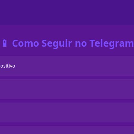
📱 Como Seguir no Telegram
ositivo