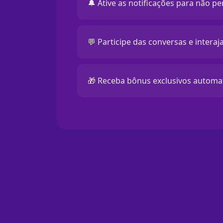
🔔 Ative as notificações para não p
💬 Participe das conversas e interaj
🎁 Receba bônus exclusivos autom