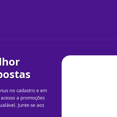
lhor
postas
nus no cadastro e em
 acesso a promoções
ualável. Junte-se aos