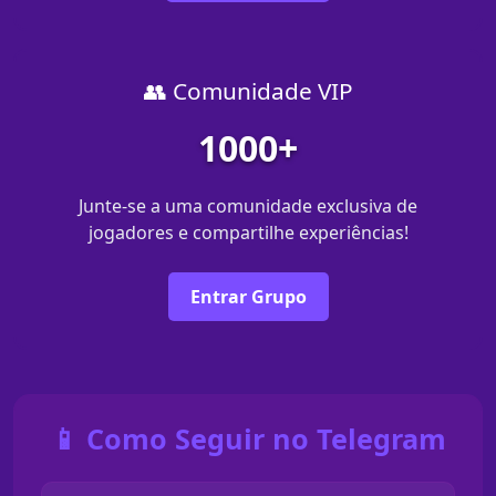
👥 Comunidade VIP
1000+
Junte-se a uma comunidade exclusiva de
jogadores e compartilhe experiências!
Entrar Grupo
📱 Como Seguir no Telegram