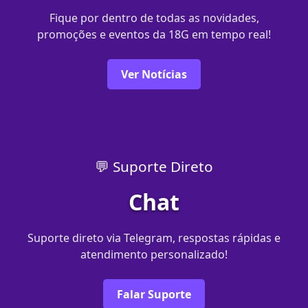
Fique por dentro de todas as novidades,
promoções e eventos da 18G em tempo real!
Ver Notícias
💬 Suporte Direto
Chat
Suporte direto via Telegram, respostas rápidas e
atendimento personalizado!
Falar Suporte