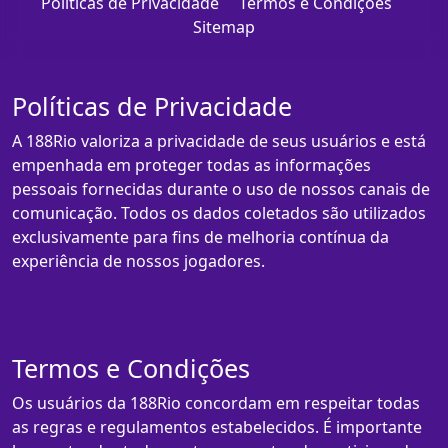
Políticas de Privacidade
Termos e Condições
Sitemap
Políticas de Privacidade
A 188Rio valoriza a privacidade de seus usuários e está
empenhada em proteger todas as informações
pessoais fornecidas durante o uso de nossos canais de
comunicação. Todos os dados coletados são utilizados
exclusivamente para fins de melhoria contínua da
experiência de nossos jogadores.
Termos e Condições
Os usuários da 188Rio concordam em respeitar todas
as regras e regulamentos estabelecidos. É importante