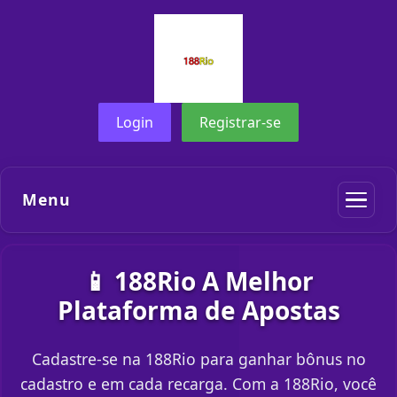
Login
Registrar-se
Menu
📱 188Rio A Melhor
Plataforma de Apostas
Cadastre-se na 188Rio para ganhar bônus no
cadastro e em cada recarga. Com a 188Rio, você