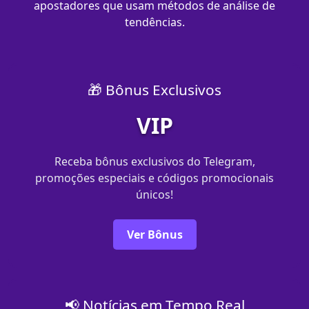
apostadores que usam métodos de análise de
tendências.
🎁 Bônus Exclusivos
VIP
Receba bônus exclusivos do Telegram,
promoções especiais e códigos promocionais
únicos!
Ver Bônus
📢 Notícias em Tempo Real