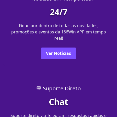
24/7
Fique por dentro de todas as novidades,
promoções e eventos da 166Win APP em tempo
real!
Ver Notícias
💬 Suporte Direto
Chat
Suporte direto via Telegram, respostas rápidas e