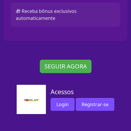
🎁 Receba bônus exclusivos
automaticamente
SEGUIR AGORA
Acessos
Login
Registrar-se