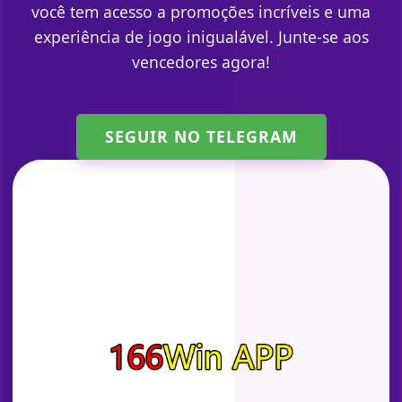
você tem acesso a promoções incríveis e uma
experiência de jogo inigualável. Junte-se aos
vencedores agora!
SEGUIR NO TELEGRAM