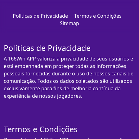
Políticas de Privacidade
Termos e Condições
Sitemap
Políticas de Privacidade
A 166Win APP valoriza a privacidade de seus usuários e
está empenhada em proteger todas as informações
pessoais fornecidas durante o uso de nossos canais de
comunicação. Todos os dados coletados são utilizados
exclusivamente para fins de melhoria contínua da
experiência de nossos jogadores.
Termos e Condições