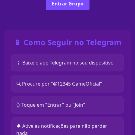
Entrar Grupo
📱 Como Seguir no Telegram
📱 Baixe o app Telegram no seu dispositivo
🔍 Procure por "@12345 GameOficial"
👆 Toque em "Entrar" ou "Join"
🔔 Ative as notificações para não perder
nada