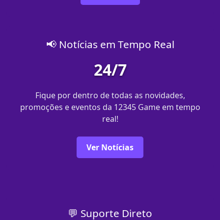
📢 Notícias em Tempo Real
24/7
Fique por dentro de todas as novidades,
promoções e eventos da 12345 Game em tempo
real!
Ver Notícias
💬 Suporte Direto