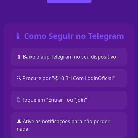
📱 Como Seguir no Telegram
📱 Baixe o app Telegram no seu dispositivo
🔍 Procure por "@10 Brl Com LoginOficial"
👆 Toque em "Entrar" ou "Join"
🔔 Ative as notificações para não perder
nada