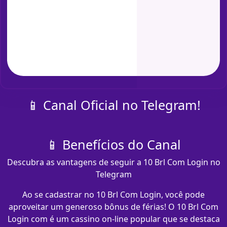
📱 Canal Oficial no Telegram!
📱 Benefícios do Canal
Descubra as vantagens de seguir a 10 Brl Com Login no
Telegram
Ao se cadastrar no 10 Brl Com Login, você pode
aproveitar um generoso bônus de férias! O 10 Brl Com
Login com​ é um cassino on-line popular que se destaca