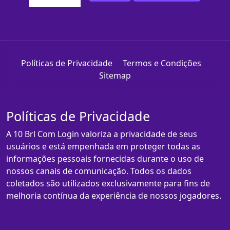
Políticas de Privacidade
Termos e Condições
Sitemap
Políticas de Privacidade
A 10 Brl Com Login valoriza a privacidade de seus
usuários e está empenhada em proteger todas as
informações pessoais fornecidas durante o uso de
nossos canais de comunicação. Todos os dados
coletados são utilizados exclusivamente para fins de
melhoria contínua da experiência de nossos jogadores.