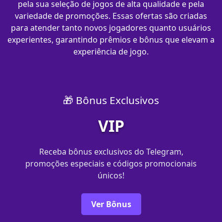
pela sua seleção de jogos de alta qualidade e pela
variedade de promoções. Essas ofertas são criadas
para atender tanto novos jogadores quanto usuários
experientes, garantindo prêmios e bônus que elevam a
experiência de jogo.
🎁 Bônus Exclusivos
VIP
Receba bônus exclusivos do Telegram,
promoções especiais e códigos promocionais
únicos!
Ver Bônus